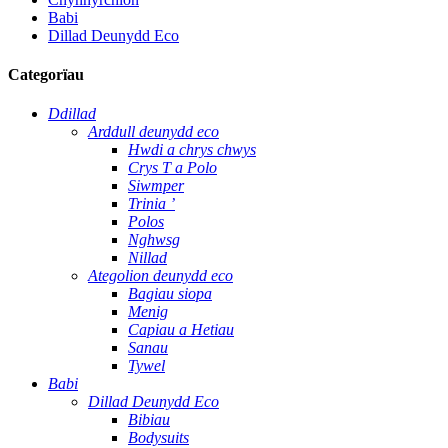
Babi
Dillad Deunydd Eco
Categorïau
Ddillad
Arddull deunydd eco
Hwdi a chrys chwys
Crys T a Polo
Siwmper
Trinia ’
Polos
Nghwsg
Nillad
Ategolion deunydd eco
Bagiau siopa
Menig
Capiau a Hetiau
Sanau
Tywel
Babi
Dillad Deunydd Eco
Bibiau
Bodysuits