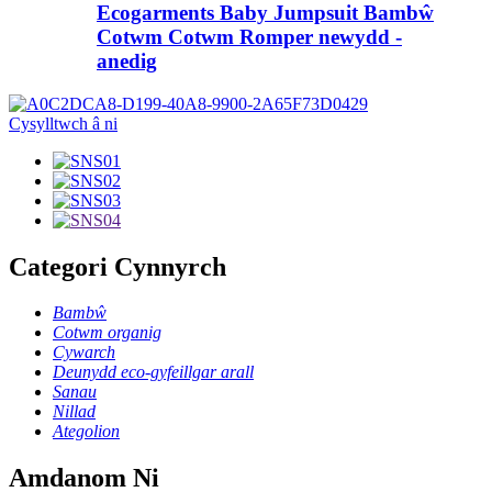
Ecogarments Baby Jumpsuit Bambŵ
Cotwm Cotwm Romper newydd -
anedig
Cysylltwch â ni
Categori Cynnyrch
Bambŵ
Cotwm organig
Cywarch
Deunydd eco-gyfeillgar arall
Sanau
Nillad
Ategolion
Amdanom Ni