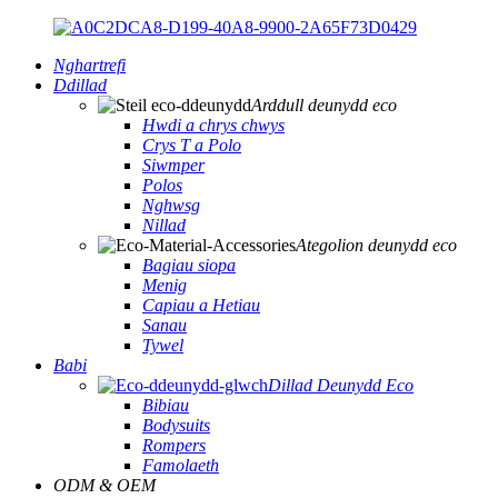
Nghartrefi
Ddillad
Arddull deunydd eco
Hwdi a chrys chwys
Crys T a Polo
Siwmper
Polos
Nghwsg
Nillad
Ategolion deunydd eco
Bagiau siopa
Menig
Capiau a Hetiau
Sanau
Tywel
Babi
Dillad Deunydd Eco
Bibiau
Bodysuits
Rompers
Famolaeth
ODM & OEM