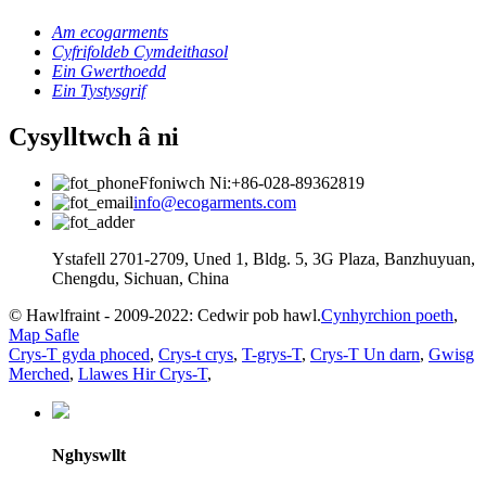
Am ecogarments
Cyfrifoldeb Cymdeithasol
Ein Gwerthoedd
Ein Tystysgrif
Cysylltwch â ni
Ffoniwch Ni:+86-028-89362819
info@ecogarments.com
Ystafell 2701-2709, Uned 1, Bldg. 5, 3G Plaza, Banzhuyuan,
Chengdu, Sichuan, China
© Hawlfraint - 2009-2022: Cedwir pob hawl.
Cynhyrchion poeth
,
Map Safle
Crys-T gyda phoced
,
Crys-t crys
,
T-grys-T
,
Crys-T Un darn
,
Gwisg
Merched
,
Llawes Hir Crys-T
,
Nghyswllt