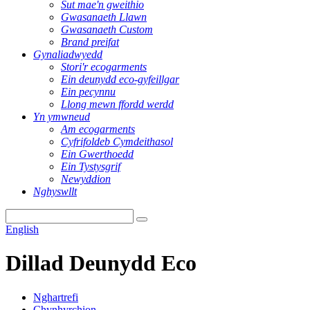
Sut mae'n gweithio
Gwasanaeth Llawn
Gwasanaeth Custom
Brand preifat
Gynaliadwyedd
Stori'r ecogarments
Ein deunydd eco-gyfeillgar
Ein pecynnu
Llong mewn ffordd werdd
Yn ymwneud
Am ecogarments
Cyfrifoldeb Cymdeithasol
Ein Gwerthoedd
Ein Tystysgrif
Newyddion
Nghyswllt
English
Dillad Deunydd Eco
Nghartrefi
Chynhyrchion